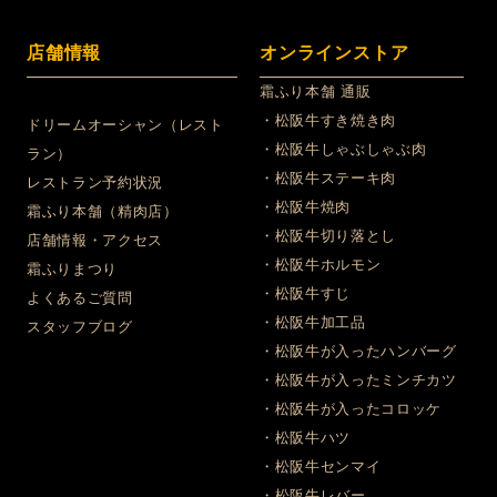
店舗情報
オンラインストア
霜ふり本舗 通販
・松阪牛すき焼き肉
ドリームオーシャン（レスト
・松阪牛しゃぶしゃぶ肉
ラン）
・松阪牛ステーキ肉
レストラン予約状況
・松阪牛焼肉
霜ふり本舗（精肉店）
・松阪牛切り落とし
店舗情報・アクセス
・松阪牛ホルモン
霜ふりまつり
・松阪牛すじ
よくあるご質問
・松阪牛加工品
スタッフブログ
・松阪牛が入ったハンバーグ
・松阪牛が入ったミンチカツ
・松阪牛が入ったコロッケ
・松阪牛ハツ
・松阪牛センマイ
・松阪牛レバー