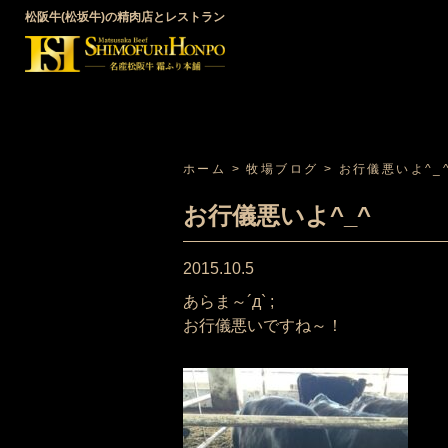
松阪牛(松坂牛)の精肉店とレストラン
ホーム
>
牧場ブログ
>
お行儀悪いよ^_
お行儀悪いよ^_^
2015.10.5
あらま～´д` ;
お行儀悪いですね～！