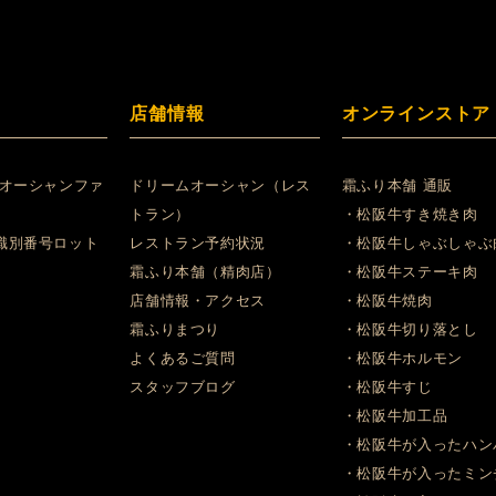
店舗情報
オンラインストア
 オーシャンファ
ドリームオーシャン（レス
霜ふり本舗 通販
トラン）
・松阪牛すき焼き肉
識別番号ロット
レストラン予約状況
・松阪牛しゃぶしゃぶ
霜ふり本舗（精肉店）
・松阪牛ステーキ肉
店舗情報・アクセス
・松阪牛焼肉
霜ふりまつり
・松阪牛切り落とし
よくあるご質問
・松阪牛ホルモン
スタッフブログ
・松阪牛すじ
・松阪牛加工品
・松阪牛が入ったハン
・松阪牛が入ったミン