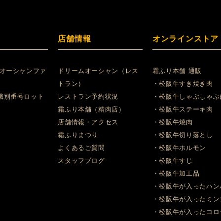
店舗情報
オンラインストア
 オーシャンファ
ドリームオーシャン（レス
霜ふり本舗 通販
トラン）
・松阪牛すき焼き肉
識別番号ロット
レストラン予約状況
・松阪牛しゃぶしゃぶ
霜ふり本舗（精肉店）
・松阪牛ステーキ肉
店舗情報・アクセス
・松阪牛焼肉
霜ふりまつり
・松阪牛切り落とし
よくあるご質問
・松阪牛ホルモン
スタッフブログ
・松阪牛すじ
・松阪牛加工品
・松阪牛が入ったハン
・松阪牛が入ったミン
・松阪牛が入ったコロ