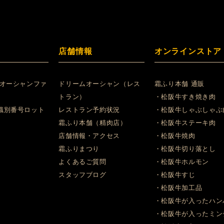
店舗情報
オンラインストア
 オーシャンファ
ドリームオーシャン（レス
霜ふり本舗 通販
トラン）
・松阪牛すき焼き肉
識別番号ロット
レストラン予約状況
・松阪牛しゃぶしゃぶ
霜ふり本舗（精肉店）
・松阪牛ステーキ肉
店舗情報・アクセス
・松阪牛焼肉
霜ふりまつり
・松阪牛切り落とし
よくあるご質問
・松阪牛ホルモン
スタッフブログ
・松阪牛すじ
・松阪牛加工品
・松阪牛が入ったハン
・松阪牛が入ったミン