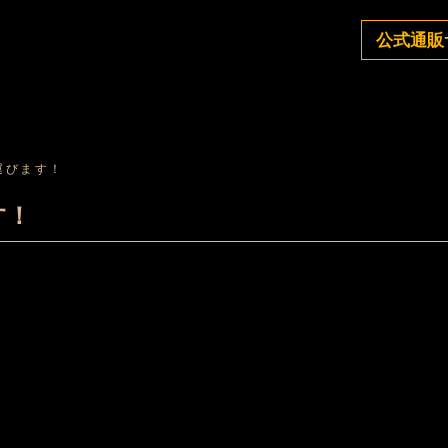
公式通販
運びます！
す！
！