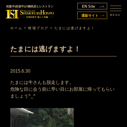
EN Site
松阪牛(松坂牛)の精肉店とレストラン
MENU
通販サイト
ホーム
>
牧場ブログ
>
たまには逃げますよ！
たまには逃げますよ！
2015.6.30
たまには牛さんも脱走します。
危険な目に会う前に早い目にお部屋に帰ってもらい
ましょう^_^