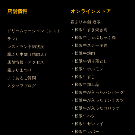
店舗情報
オンラインストア
霜ふり本舗 通販
・松阪牛すき焼き肉
ドリームオーシャン（レスト
・松阪牛しゃぶしゃぶ肉
ラン）
・松阪牛ステーキ肉
レストラン予約状況
・松阪牛焼肉
霜ふり本舗（精肉店）
・松阪牛切り落とし
店舗情報・アクセス
・松阪牛ホルモン
霜ふりまつり
・松阪牛すじ
よくあるご質問
・松阪牛加工品
スタッフブログ
・松阪牛が入ったハンバーグ
・松阪牛が入ったミンチカツ
・松阪牛が入ったコロッケ
・松阪牛ハツ
・松阪牛センマイ
・松阪牛レバー