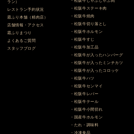
・松阪牛しゃぶしゃぶ肉
ラン）
・松阪牛ステーキ肉
レストラン予約状況
・松阪牛焼肉
霜ふり本舗（精肉店）
・松阪牛切り落とし
店舗情報・アクセス
・松阪牛ホルモン
霜ふりまつり
・松阪牛すじ
よくあるご質問
・松阪牛加工品
スタッフブログ
・松阪牛が入ったハンバーグ
・松阪牛が入ったミンチカツ
・松阪牛が入ったコロッケ
・松阪牛ハツ
・松阪牛センマイ
・松阪牛レバー
・松阪牛テール
・松阪牛小間切れ
・国産牛ホルモン
・たれ・調味料
・冷凍食品