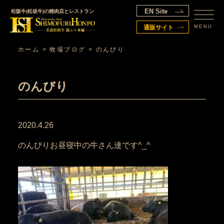
EN Site
松阪牛(松坂牛)の精肉店とレストラン
MENU
通販サイト
ホーム
>
牧場ブログ
>
のんびり
のんびり
2020.4.26
のんびりお昼寝中の牛さん達です^_^