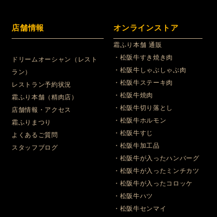
店舗情報
オンラインストア
霜ふり本舗 通販
・松阪牛すき焼き肉
ドリームオーシャン（レスト
・松阪牛しゃぶしゃぶ肉
ラン）
・松阪牛ステーキ肉
レストラン予約状況
・松阪牛焼肉
霜ふり本舗（精肉店）
・松阪牛切り落とし
店舗情報・アクセス
・松阪牛ホルモン
霜ふりまつり
・松阪牛すじ
よくあるご質問
・松阪牛加工品
スタッフブログ
・松阪牛が入ったハンバーグ
・松阪牛が入ったミンチカツ
・松阪牛が入ったコロッケ
・松阪牛ハツ
・松阪牛センマイ