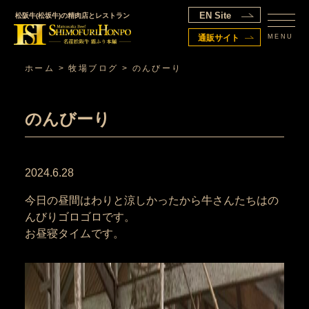
EN Site
松阪牛(松坂牛)の精肉店とレストラン
MENU
通販サイト
ホーム
>
牧場ブログ
>
のんびーり
のんびーり
2024.6.28
今日の昼間はわりと涼しかったから牛さんたちはの
んびりゴロゴロです。
お昼寝タイムです。