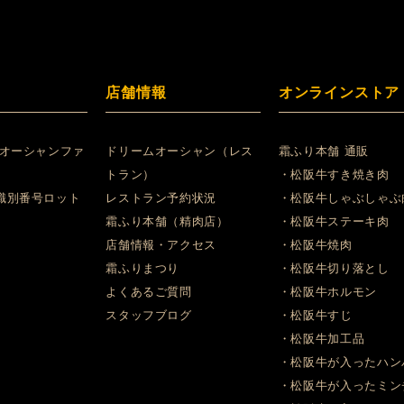
店舗情報
オンラインストア
 オーシャンファ
ドリームオーシャン（レス
霜ふり本舗 通販
トラン）
・松阪牛すき焼き肉
識別番号ロット
レストラン予約状況
・松阪牛しゃぶしゃぶ
霜ふり本舗（精肉店）
・松阪牛ステーキ肉
店舗情報・アクセス
・松阪牛焼肉
霜ふりまつり
・松阪牛切り落とし
よくあるご質問
・松阪牛ホルモン
スタッフブログ
・松阪牛すじ
・松阪牛加工品
・松阪牛が入ったハン
・松阪牛が入ったミン