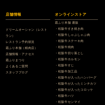
店舗情報
オンラインストア
霜ふり本舗 通販
・松阪牛すき焼き肉
ドリームオーシャン（レスト
・松阪牛しゃぶしゃぶ肉
ラン）
・松阪牛ステーキ肉
レストラン予約状況
・松阪牛焼肉
霜ふり本舗（精肉店）
・松阪牛切り落とし
店舗情報・アクセス
・松阪牛ホルモン
霜ふりまつり
・松阪牛すじ
よくあるご質問
・松阪牛加工品
スタッフブログ
・松阪牛が入ったハンバーグ
・松阪牛が入ったミンチカツ
・松阪牛が入ったコロッケ
・松阪牛ハツ
・松阪牛センマイ