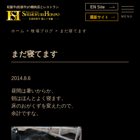
EN Site
松阪牛(松坂牛)の精肉店とレストラン
MENU
通販サイト
ホーム
>
牧場ブログ
>
まだ寝てます
まだ寝てます
2014.8.6
昼間は暑いからか、
朝はほんとよく寝ます。
床のおがくずを変えたので、
余計ですな。