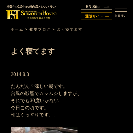
EN Site
松阪牛(松坂牛)の精肉店とレストラン
MENU
通販サイト
ホーム
>
牧場ブログ
>
よく寝てます
よく寝てます
2014.8.3
だんだん？涼しい朝です。
台風の影響でムシムシしますが、
それでも30度いかない、
今日この頃です。
朝はぐっすりです。。