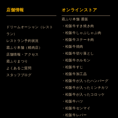
店舗情報
オンラインストア
霜ふり本舗 通販
・松阪牛すき焼き肉
ドリームオーシャン（レスト
・松阪牛しゃぶしゃぶ肉
ラン）
・松阪牛ステーキ肉
レストラン予約状況
・松阪牛焼肉
霜ふり本舗（精肉店）
・松阪牛切り落とし
店舗情報・アクセス
・松阪牛ホルモン
霜ふりまつり
・松阪牛すじ
よくあるご質問
・松阪牛加工品
スタッフブログ
・松阪牛が入ったハンバーグ
・松阪牛が入ったミンチカツ
・松阪牛が入ったコロッケ
・松阪牛ハツ
・松阪牛センマイ
・松阪牛レバー