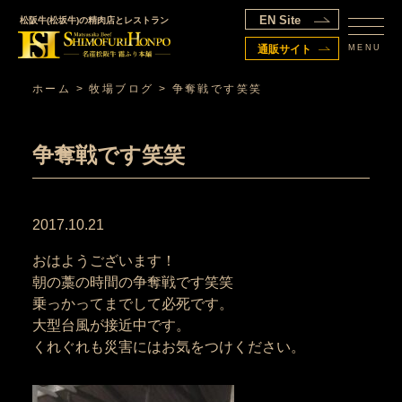
EN Site
松阪牛(松坂牛)の精肉店とレストラン
MENU
通販サイト
ホーム
>
牧場ブログ
>
争奪戦です笑笑
争奪戦です笑笑
2017.10.21
おはようございます！
朝の藁の時間の争奪戦です笑笑
乗っかってまでして必死です。
大型台風が接近中です。
くれぐれも災害にはお気をつけください。