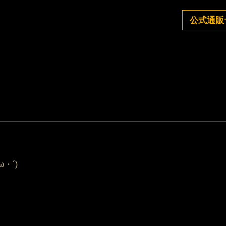
公式通販
！
・´)ゝ