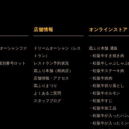
店舗情報
オンラインストア
 オーシャンファ
ドリームオーシャン（レス
霜ふり本舗 通販
トラン）
・松阪牛すき焼き肉
識別番号ロット
レストラン予約状況
・松阪牛しゃぶしゃぶ
霜ふり本舗（精肉店）
・松阪牛ステーキ肉
店舗情報・アクセス
・松阪牛焼肉
霜ふりまつり
・松阪牛切り落とし
よくあるご質問
・松阪牛ホルモン
スタッフブログ
・松阪牛すじ
・松阪牛加工品
・松阪牛が入ったハン
・松阪牛が入ったミン