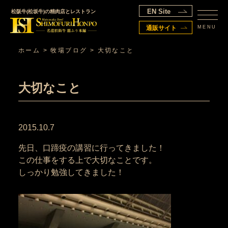
EN Site
松阪牛(松坂牛)の精肉店とレストラン
MENU
通販サイト
ホーム
>
牧場ブログ
>
大切なこと
大切なこと
2015.10.7
先日、口蹄疫の講習に行ってきました！
この仕事をする上で大切なことです。
しっかり勉強してきました！