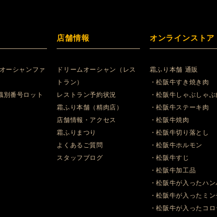
店舗情報
オンラインストア
 オーシャンファ
ドリームオーシャン（レス
霜ふり本舗 通販
トラン）
・松阪牛すき焼き肉
識別番号ロット
レストラン予約状況
・松阪牛しゃぶしゃぶ
霜ふり本舗（精肉店）
・松阪牛ステーキ肉
店舗情報・アクセス
・松阪牛焼肉
霜ふりまつり
・松阪牛切り落とし
よくあるご質問
・松阪牛ホルモン
スタッフブログ
・松阪牛すじ
・松阪牛加工品
・松阪牛が入ったハン
・松阪牛が入ったミン
・松阪牛が入ったコロ