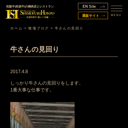
EN Site
松阪牛(松坂牛)の精肉店とレストラン
MENU
通販サイト
ホーム
>
牧場ブログ
>
牛さんの見回り
牛さんの見回り
2017.4.8
しっかり牛さんの見回りをします。
1番大事な仕事です。