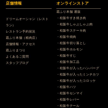
店舗情報
オンラインストア
霜ふり本舗 通販
・松阪牛すき焼き肉
ドリームオーシャン（レスト
・松阪牛しゃぶしゃぶ肉
ラン）
・松阪牛ステーキ肉
レストラン予約状況
・松阪牛焼肉
霜ふり本舗（精肉店）
・松阪牛切り落とし
店舗情報・アクセス
・松阪牛ホルモン
霜ふりまつり
・松阪牛すじ
よくあるご質問
・松阪牛加工品
スタッフブログ
・松阪牛が入ったハンバーグ
・松阪牛が入ったミンチカツ
・松阪牛が入ったコロッケ
・松阪牛ハツ
・松阪牛センマイ
・松阪牛レバー
・松阪牛テール