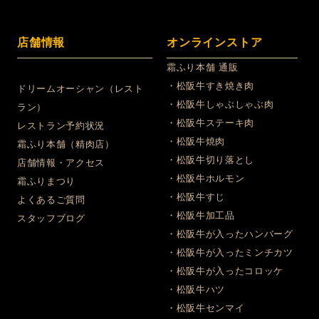
店舗情報
オンラインストア
霜ふり本舗 通販
・松阪牛すき焼き肉
ドリームオーシャン（レスト
・松阪牛しゃぶしゃぶ肉
ラン）
・松阪牛ステーキ肉
レストラン予約状況
・松阪牛焼肉
霜ふり本舗（精肉店）
・松阪牛切り落とし
店舗情報・アクセス
・松阪牛ホルモン
霜ふりまつり
・松阪牛すじ
よくあるご質問
・松阪牛加工品
スタッフブログ
・松阪牛が入ったハンバーグ
・松阪牛が入ったミンチカツ
・松阪牛が入ったコロッケ
・松阪牛ハツ
・松阪牛センマイ