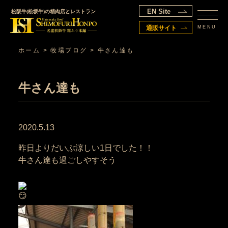
EN Site
松阪牛(松坂牛)の精肉店とレストラン
MENU
通販サイト
ホーム
>
牧場ブログ
>
牛さん達も
牛さん達も
2020.5.13
昨日よりだいぶ涼しい1日でした！！
牛さん達も過ごしやすそう