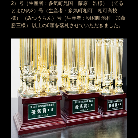
2）号（生産者：多気町兄国 藤原 浩様） （てる
とよひめ2）号（生産者：多気町相可 相可高校
様） （みつうらん）号（生産者：明和町池村 加藤
勝三様） 以上の6頭を落札させていただきました。