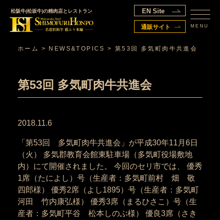
EN Site
松阪牛(松坂牛)の精肉店とレストラン
MENU
通販サイト
ホーム
>
NEWS&TOPICS
>
第53回 多気町肉牛共進会
第53回 多気町肉牛共進会
2018.11.6
「第53回 多気町肉牛共進会」が平成30年11月6日
（火） 多気郡教育会館東駐車場（多気町役場敷地
内）にて開催されました。 今回のセリ市では、 優秀
1席（たによし）号（生産者：多気町前村 畑 敬
四郎様） 優秀2席（よし1895）号（生産者：多気町
河田 竹内康弘様） 優秀3席（まるひさこ）号（生
産者：多気町平谷 松本しのぶ様） 優良3席（さき