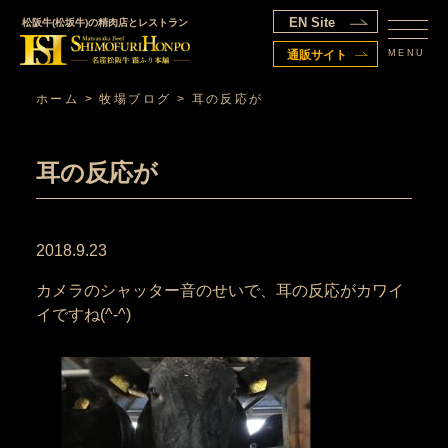
EN Site
松阪牛(松坂牛)の精肉店とレストラン
MENU
通販サイト
ホーム
>
牧場ブログ
>
耳の反応が
耳の反応が
2018.9.23
カメラのシャッター音のせいで、耳の反応がカワイ
イですね(^-^)