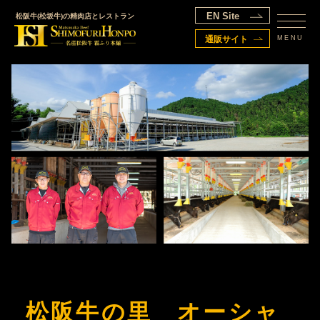
EN Site
松阪牛(松坂牛)の精肉店とレストラン
MENU
通販サイト
松阪牛の里 オーシャ