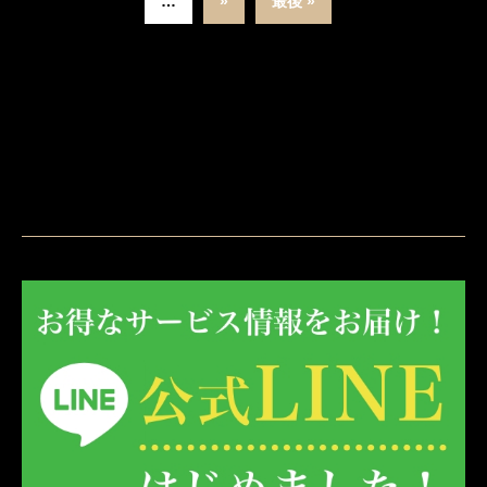
…
»
最後 »