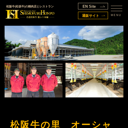
EN Site
松阪牛(松坂牛)の精肉店とレストラン
MENU
通販サイト
松阪牛の里 オーシャ