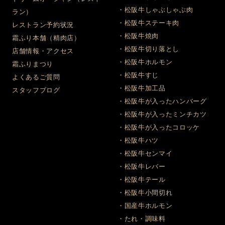
・松阪牛しゃぶしゃぶ肉
ラン）
・松阪牛ステーキ肉
レストラン予約状況
・松阪牛焼肉
霜ふり本舗（精肉店）
・松阪牛切り落とし
店舗情報・アクセス
・松阪牛ホルモン
霜ふりまつり
・松阪牛すじ
よくあるご質問
・松阪牛加工品
スタッフブログ
・松阪牛が入ったハンバーグ
・松阪牛が入ったミンチカツ
・松阪牛が入ったコロッケ
・松阪牛ハツ
・松阪牛センマイ
・松阪牛レバー
・松阪牛テール
・松阪牛小間切れ
・国産牛ホルモン
・たれ・調味料