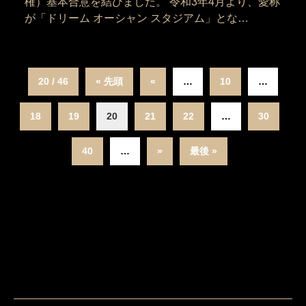
権）基本合意を結びました。 令和3年4月より、愛称
が「ドリーム オーシャン スタジアム」とな…
20 / 46
« 先頭
«
…
10
…
18
19
20
21
22
…
30
40
…
»
最後 »