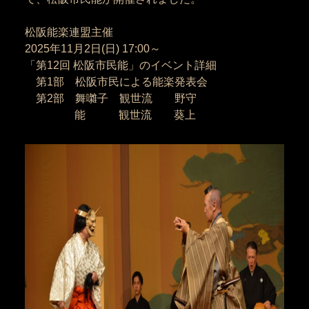
松阪能楽連盟主催
2025
年
11
月
2
日
(日
) 17:00
～
「第
12
回 松阪市民能」のイベント詳細
第
1
部 松阪市民による能楽発表会
第
2
部
舞囃子 観世流 野守
能 観世流 葵上