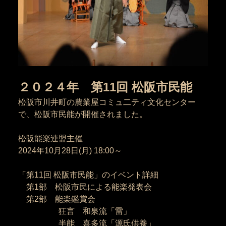
２０２４年 第11回 松阪市民能
松阪市川井町の農業屋コミュ二ティ文化センター
で、松阪市民能が開催されました。
松阪能楽連盟主催
2024
年
10
月
28
日
(
月
) 18:00
～
「第
11
回 松阪市民能」のイベント詳細
第
1
部 松阪市民による能楽発表会
第
2
部 能楽鑑賞会
狂言 和泉流「雷」
半能 喜多流「源氏供養」