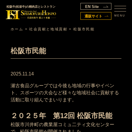
EN Site
松阪牛(松坂牛)の精肉店とレストラン
MENU
通販サイト
ホーム
>
社会貢献と地域貢献
>
松阪市民能
松阪市民能
2025.11.14
瀬古食品グループでは今後も地域の行事やイベン
ト、スポーツの大会など様々な地域社会に貢献する
活動に取り組んでまいります。
２０２５年 第12回 松阪市民能
松阪市川井町の農業屋コミュ二ティ文化センター
で、松阪市民能が開催されました。