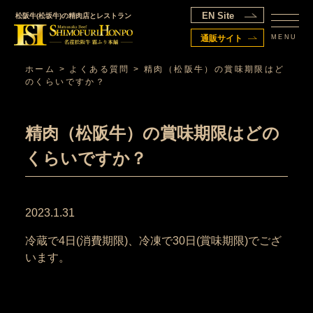
EN Site
松阪牛(松坂牛)の精肉店とレストラン
MENU
通販サイト
ホーム
>
よくある質問
>
精肉（松阪牛）の賞味期限はど
のくらいですか？
精肉（松阪牛）の賞味期限はどの
くらいですか？
2023.1.31
冷蔵で
4
日
(
消費期限
)
、冷凍で
30
日
(
賞味期限
)
でござ
います。