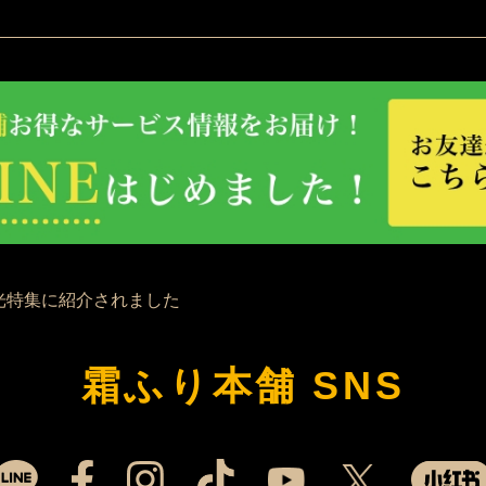
霜ふり本舗 SNS