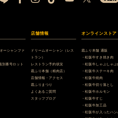
店舗情報
オンラインストア
 オーシャンファ
ドリームオーシャン（レス
霜ふり本舗 通販
トラン）
・松阪牛すき焼き肉
識別番号ロット
レストラン予約状況
・松阪牛しゃぶしゃぶ
霜ふり本舗（精肉店）
・松阪牛ステーキ肉
店舗情報・アクセス
・松阪牛焼肉
霜ふりまつり
・松阪牛切り落とし
よくあるご質問
・松阪牛ホルモン
スタッフブログ
・松阪牛すじ
・松阪牛加工品
・松阪牛が入ったハン