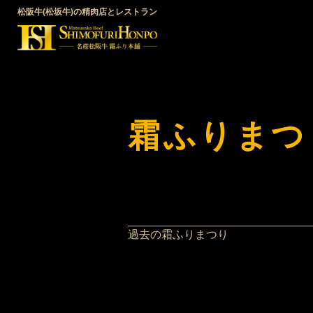
松阪牛(松坂牛)の精肉店とレストラン
霜ふりまつ
過去の霜ふりまつり