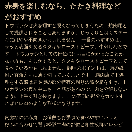
赤身を楽しむなら、たたき料理など
がおすすめ
トウガラシは火を通すと硬くなってしまうため、焼肉用と
して提供されることもありますが、じっくりと焼くステー
キにはやや不向きかもしれません。 一番のおすすめは、
サッと表面を炙るタタキやローストビーフ、牛刺しなどで
す。 トウガラシとしての部位にはお目にかかったことが
ない方も、もしかすると、タタキやローストビーフとして
食べているかもしれません。 調理のポイントは、肉の繊
維と直角方向に薄く切っていくことです。 精肉店で下処
理をする際は肩や腕の部分特有の周りの筋や脂を引き、ト
ウガラシの真ん中にも一本筋があるので、肉を分解しない
ように上手く引き抜きます。 この下側の部分をカットす
ればヒレ肉のような形状になります。
内臓なのに赤身！お値段もお手頃で食べやすいハラミ
好みに合わせて選ぶ松阪牛肉の部位と相性抜群のレシピ