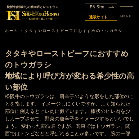
EN Site
松阪牛(松坂牛)の精肉店とレストラン
MENU
通販サイト
ホーム
>
タタキやローストビーフにおすすめのトウガラシ
タタキやローストビーフにおすすめ
のトウガラシ
地域により呼び方が変わる希少性の高
い部位
松阪牛のトウガラシは、唐辛子のような形をした部位のこ
とを指します。 イメージしにくいですが、よく知られた
部位に例えるとヒレ肉に似ています。 棒状のヒレ肉を少
しカーブさせて、野菜の唐辛子をイメージするといいでし
ょう。 変わった部位名ですが、関東ではトウガラシ、関
西ではトンビなどと呼ばれることが多いです。 腕の一部