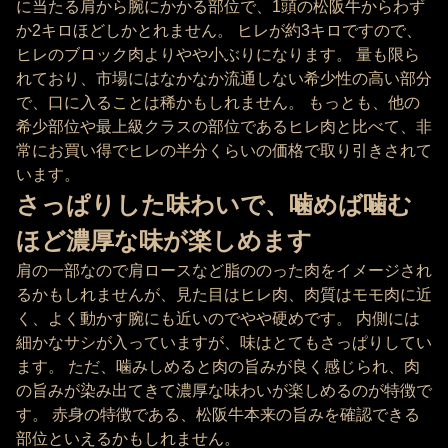
に当たる肩から腕にかかる部位で、1頭の松阪牛からわず
か2キロほどしかとれません。 ヒレが約3キロですので、
ヒレのブロック肉よりやや小ぶりになります。 量も限ら
れており、市場にはなかなか流通しない希少性の高い部分
で、口に入ることは稀かもしれません。 もっとも、他の
希少部位や最上級クラスの部位であるヒレ肉と比べて、非
常にお買い得でヒレの半分くらいの価格で取り引きされて
います。
さっぱりした味わいで、噛めば噛む
ほど濃厚な味が楽しめます
肩の一部なので肩ロースなど脂ののった肉をイメージされ
るかもしれませんが、見た目はヒレ肉、肉質はモモ肉に近
く、よく動かす腕にも近いのでやや硬めです。 内側には
細かなサシが入っていますが、味はとてもさっぱりしてい
ます。 ただ、噛みしめると肉の旨みが良く感じられ、肉
の旨みが染み出てきて濃厚な味わいが楽しめるのが特徴で
す。 赤身の特徴である、松阪牛本来の旨みを確認できる
部位といえるかもしれません。